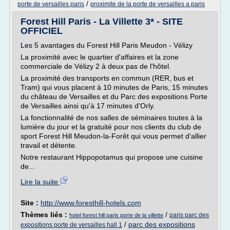
/
porte de versailles paris
proximite de la porte de versailles a paris
Forest Hill Paris - La Villette 3* - SITE
OFFICIEL
Les 5 avantages du Forest Hill Paris Meudon - Vélizy
La proximité avec le quartier d'affaires et la zone
commerciale de Vélizy 2 à deux pas de l'hôtel.
La proximité des transports en commun (RER, bus et
Tram) qui vous placent à 10 minutes de Paris, 15 minutes
du château de Versailles et du Parc des expositions Porte
de Versailles ainsi qu'à 17 minutes d'Orly.
La fonctionnalité de nos salles de séminaires toutes à la
lumière du jour et la gratuité pour nos clients du club de
sport Forest Hill Meudon-la-Forêt qui vous permet d'allier
travail et détente.
Notre restaurant Hippopotamus qui propose une cuisine
de...
Lire la suite
Site :
http://www.foresthill-hotels.com
Thèmes liés :
/
paris parc des
hotel forest hill paris porte de la villette
/
parc des expositions
expositions porte de versailles hall 1