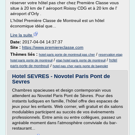
réserver votre hôtel pas cher chez Première Classe vous
situe à 20 km de l' aéroport Roissy CDG et à 20 km de l'
aéroport d'Orly .
L'hôtel Première Classe de Montreuil est un hôtel
économique idéal que...
Lire la suite
Date:
2017-04-04 14:37:37
Site :
https://www.premiereclasse.com
Thèmes liés :
/
hotel paris porte de montreuil pas cher
reservation etap
/
/
hotel
hotel paris porte de montreuil
etap hotel paris porte de montreuil
/
paris porte de montreuil
hotel pas cher paris porte de bagnolet
Hotel SEVRES - Novotel Paris Pont de
Sevres
Chambres spacieuses et design contemporain vous
attendent au Novotel Paris Pont de Sèvres. Pour des
instants ludiques en famille, l'hôtel offre des espaces de
jeux pour les enfants. Web corner, wifi gratuit et dix salons
modulables participent au succès de vos événements
professionnels. Entre amis ou entre collègues, passez un
agréable moment dans l'atmosphère conviviale du bar-
restaurant...