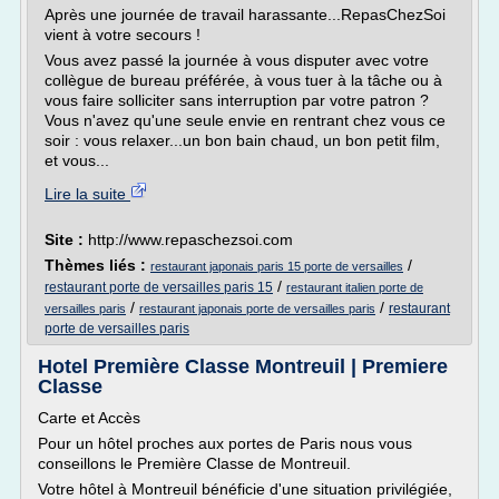
Après une journée de travail harassante...RepasChezSoi
vient à votre secours !
Vous avez passé la journée à vous disputer avec votre
collègue de bureau préférée, à vous tuer à la tâche ou à
vous faire solliciter sans interruption par votre patron ?
Vous n'avez qu'une seule envie en rentrant chez vous ce
soir : vous relaxer...un bon bain chaud, un bon petit film,
et vous...
Lire la suite
Site :
http://www.repaschezsoi.com
Thèmes liés :
/
restaurant japonais paris 15 porte de versailles
/
restaurant porte de versailles paris 15
restaurant italien porte de
/
/
restaurant
versailles paris
restaurant japonais porte de versailles paris
porte de versailles paris
Hotel Première Classe Montreuil | Premiere
Classe
Carte et Accès
Pour un hôtel proches aux portes de Paris nous vous
conseillons le Première Classe de Montreuil.
Votre hôtel à Montreuil bénéficie d'une situation privilégiée,