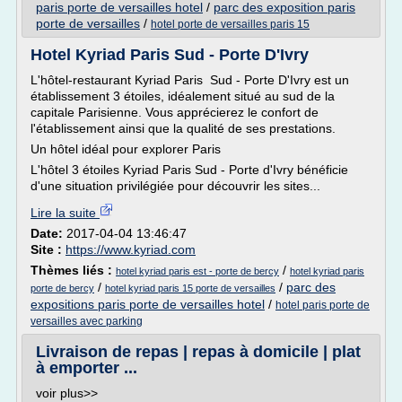
paris porte de versailles hotel
/
parc des exposition paris
porte de versailles
/
hotel porte de versailles paris 15
Hotel Kyriad Paris Sud - Porte D'Ivry
L'hôtel-restaurant Kyriad Paris Sud - Porte D'Ivry est un
établissement 3 étoiles, idéalement situé au sud de la
capitale Parisienne. Vous apprécierez le confort de
l'établissement ainsi que la qualité de ses prestations.
Un hôtel idéal pour explorer Paris
L'hôtel 3 étoiles Kyriad Paris Sud - Porte d'Ivry bénéficie
d'une situation privilégiée pour découvrir les sites...
Lire la suite
Date:
2017-04-04 13:46:47
Site :
https://www.kyriad.com
Thèmes liés :
/
hotel kyriad paris est - porte de bercy
hotel kyriad paris
/
/
parc des
porte de bercy
hotel kyriad paris 15 porte de versailles
expositions paris porte de versailles hotel
/
hotel paris porte de
versailles avec parking
Livraison de repas | repas à domicile | plat
à emporter ...
voir plus>>