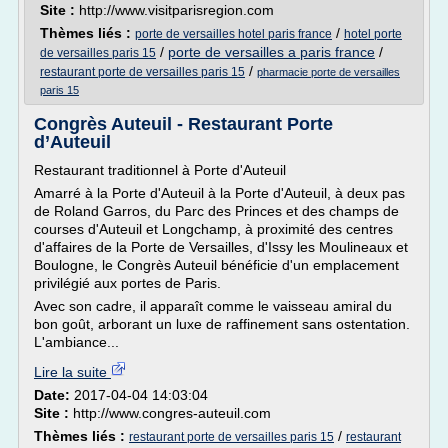
Site :
http://www.visitparisregion.com
Thèmes liés :
/
porte de versailles hotel paris france
hotel porte
/
porte de versailles a paris france
/
de versailles paris 15
/
restaurant porte de versailles paris 15
pharmacie porte de versailles
paris 15
Congrès Auteuil - Restaurant Porte
d’Auteuil
Restaurant traditionnel à Porte d'Auteuil
Amarré à la Porte d'Auteuil à la Porte d'Auteuil, à deux pas
de Roland Garros, du Parc des Princes et des champs de
courses d'Auteuil et Longchamp, à proximité des centres
d'affaires de la Porte de Versailles, d'Issy les Moulineaux et
Boulogne, le Congrès Auteuil bénéficie d'un emplacement
privilégié aux portes de Paris.
Avec son cadre, il apparaît comme le vaisseau amiral du
bon goût, arborant un luxe de raffinement sans ostentation.
L'ambiance...
Lire la suite
Date:
2017-04-04 14:03:04
Site :
http://www.congres-auteuil.com
Thèmes liés :
/
restaurant porte de versailles paris 15
restaurant