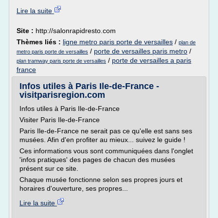
Lire la suite
Site :
http://salonrapidresto.com
Thèmes liés :
ligne metro paris porte de versailles
/
plan de
/
porte de versailles paris metro
/
metro paris porte de versailles
/
porte de versailles a paris
plan tramway paris porte de versailles
france
Infos utiles à Paris Ile-de-France -
visitparisregion.com
Infos utiles à Paris Ile-de-France
Visiter Paris Ile-de-France
Paris Ile-de-France ne serait pas ce qu'elle est sans ses
musées. Afin d'en profiter au mieux... suivez le guide !
Ces informations vous sont communiquées dans l'onglet
'infos pratiques' des pages de chacun des musées
présent sur ce site.
Chaque musée fonctionne selon ses propres jours et
horaires d'ouverture, ses propres...
Lire la suite