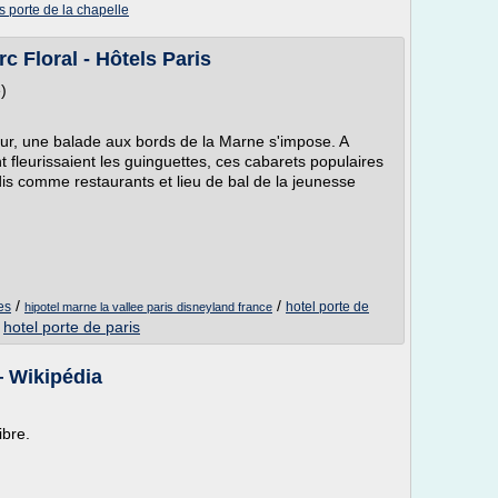
is porte de la chapelle
c Floral - Hôtels Paris
)
ur, une balade aux bords de la Marne s'impose. A
 fleurissaient les guinguettes, ces cabarets populaires
jadis comme restaurants et lieu de bal de la jeunesse
/
/
es
hotel porte de
hipotel marne la vallee paris disneyland france
/
hotel porte de paris
— Wikipédia
ibre.