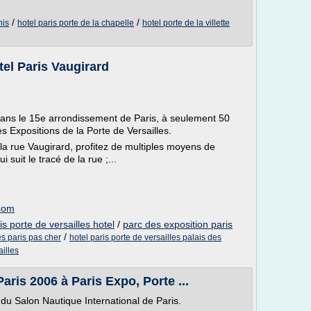
/
/
nis
hotel paris porte de la chapelle
hotel porte de la villette
tel Paris Vaugirard
 dans le 15e arrondissement de Paris, à seulement 50
s Expositions de la Porte de Versailles.
, la rue Vaugirard, profitez de multiples moyens de
suit le tracé de la rue ;...
.com
s porte de versailles hotel
/
parc des exposition paris
/
es paris pas cher
hotel paris porte de versailles palais des
ailles
ris 2006 à Paris Expo, Porte ...
 du Salon Nautique International de Paris.