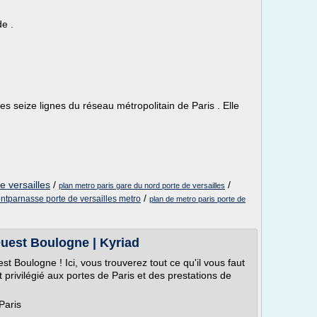
e .
es seize lignes du réseau métropolitain de Paris . Elle
e versailles
/
/
plan metro paris gare du nord porte de versailles
/
ntparnasse porte de versailles metro
plan de metro paris porte de
Ouest Boulogne | Kyriad
t Boulogne ! Ici, vous trouverez tout ce qu'il vous faut
privilégié aux portes de Paris et des prestations de
.
Paris