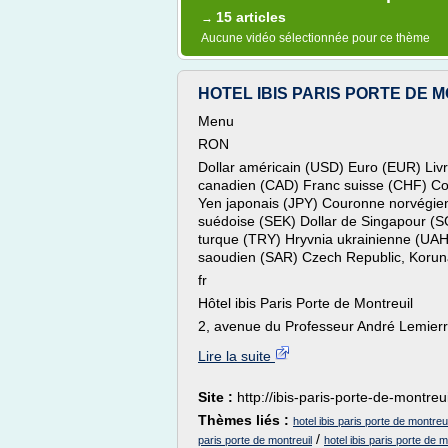
15 articles
→
Aucune vidéo sélectionnée pour ce thème
HOTEL IBIS PARIS PORTE DE M
Menu
RON
Dollar américain (USD) Euro (EUR) Livre
canadien (CAD) Franc suisse (CHF) C
Yen japonais (JPY) Couronne norvégie
suédoise (SEK) Dollar de Singapour (
turque (TRY) Hryvnia ukrainienne (UAH
saoudien (SAR) Czech Republic, Korun
fr
Hôtel ibis Paris Porte de Montreuil
2, avenue du Professeur André Lemierre
Lire la suite
Site :
http://ibis-paris-porte-de-montreui
Thèmes liés :
hotel ibis paris porte de montreui
/
paris porte de montreuil
hotel ibis paris porte de m