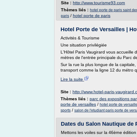
Site :
http://www.tourisme93.com
Thèmes liés :
hotel porte de paris saint de
/
hotel porte de paris
paris
Hotel Porte de Versailles | Ho
Activités & Tourisme
Une situation privilégiée
L'Hôtel Paris Vaugirard vous accueille
mètres de l'entrée principale du Parc de
Sur la rue la plus longue de la capitale
transport comme la ligne 12 du métro qui 
Lire la suite
Site :
http://www.hotel-paris-vaugirard
Thèmes liés :
parc des expositions pari
porte de versailles
/
hotel porte de versaill
/
sports
salon de l'etudiant paris porte de vers
Dates du Salon Nautique de Pa
Mettons les voiles sur la 46ème édition