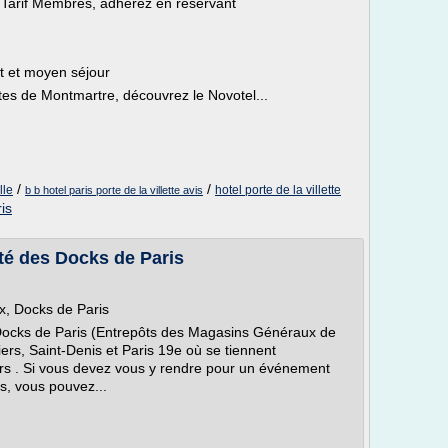
Tarif Membres, adhérez en réservant
t et moyen séjour
tes de Montmartre, découvrez le Novotel...
/
/
lle
hotel porte de la villette
b b hotel paris porte de la villette avis
is
té des Docks de Paris
, Docks de Paris
s Docks de Paris (Entrepôts des Magasins Généraux de
liers, Saint-Denis et Paris 19e où se tiennent
ers . Si vous devez vous y rendre pour un événement
s, vous pouvez...