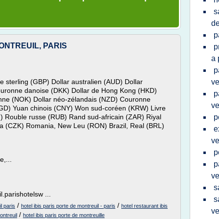
s
de
p
ONTREUIL, PARIS
p
a 
p
 sterling (GBP) Dollar australien (AUD) Dollar
ve
ouronne danoise (DKK) Dollar de Hong Kong (HKD)
p
nne (NOK) Dollar néo-zélandais (NZD) Couronne
ve
SGD) Yuan chinois (CNY) Won sud-coréen (KRW) Livre
) Rouble russe (RUB) Rand sud-africain (ZAR) Riyal
p
a (CZK) Romania, New Leu (RON) Brazil, Real (BRL)
e
ve
p
,...
p
ve
s
l.parishotelsw ...
s
/
/
l paris
hotel ibis paris porte de montreuil - paris
hotel restaurant ibis
ve
/
ontreuil
hotel ibis paris porte de montreuille