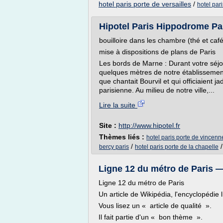
hotel paris porte de versailles
/
hotel par
Hipotel Paris Hippodrome Par
bouilloire dans les chambre (thé et café
mise à dispositions de plans de Paris
Les bords de Marne : Durant votre séjo
quelques mètres de notre établissement
que chantait Bourvil et qui officiaient 
parisienne. Au milieu de notre ville,...
Lire la suite
Site :
http://www.hipotel.fr
Thèmes liés :
hotel paris porte de vincenn
/
bercy paris
hotel paris porte de la chapelle
Ligne 12 du métro de Paris 
Ligne 12 du métro de Paris
Un article de Wikipédia, l'encyclopédie l
Vous lisez un « article de qualité ».
Il fait partie d'un « bon thème ».