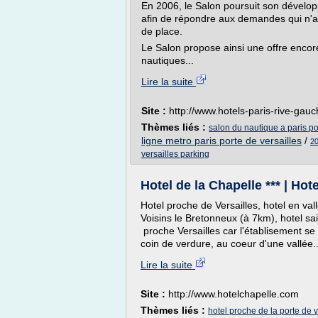
En 2006, le Salon poursuit son dévelo
afin de répondre aux demandes qui n'av
de place.
Le Salon propose ainsi une offre encor
nautiques...
Lire la suite
Site :
http://www.hotels-paris-rive-gau
Thèmes liés :
salon du nautique a paris po
ligne metro paris porte de versailles
/
20
versailles parking
Hotel de la Chapelle *** | Hot
Hotel proche de Versailles, hotel en va
Voisins le Bretonneux (à 7km), hotel sa
proche Versailles car l'établisement s
coin de verdure, au coeur d'une vallée..
Lire la suite
Site :
http://www.hotelchapelle.com
Thèmes liés :
hotel proche de la porte de v