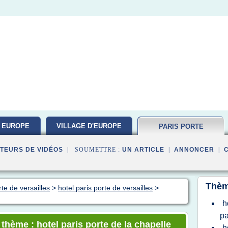
 EUROPE
VILLAGE D'EUROPE
PARIS PORTE
VERSAILLES
TEURS DE VIDÉOS
| SOUMETTRE :
UN ARTICLE
|
ANNONCER
|
Thèm
te de versailles
>
hotel paris porte de versailles
>
h
pa
 thème : hotel paris porte de la chapelle
h