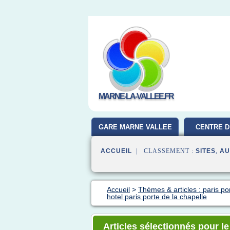
MARNE-LA-VALLEE.FR
GARE MARNE VALLEE
CENTRE D
ACCUEIL
| CLASSEMENT :
SITES
,
AU
Accueil
>
Thèmes & articles : paris por
hotel paris porte de la chapelle
Articles sélectionnés pour le