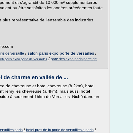
ppement et s'agrandit de 10 000 m² supplémentaires
aient pu être satisfaites les années précédentes faute
e plus représentative de l'ensemble des industries
che.com
/
salon paris expo porte de versailles
/
rte de versaille
/
parc des expo paris porte de
06 paris expo porte de versailles
el de charme en vallée de ...
llee de chevreuse et hotel chevreuse (à 2km), hotel
int remy les chevreuse (à 4km), mais aussi hotel
e situe à seulement 15km de Versailles. Niché dans un
.
/
/
ersailles paris
hotel pres de la porte de versailles a paris